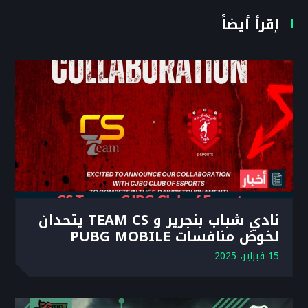
إقرأ أيضاً
نادي شباب بنجرير و TEAM CS يتحدان
لخوض منافسات PUBG MOBILE
15 فبراير، 2025