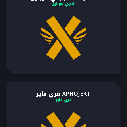
بابجي موبايل
XPROJEKT فري فاير
فري فاير