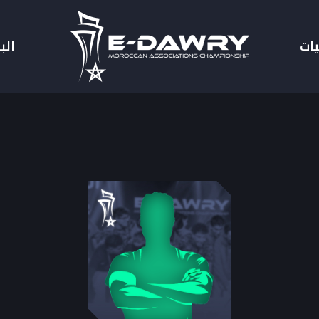
يات
الب