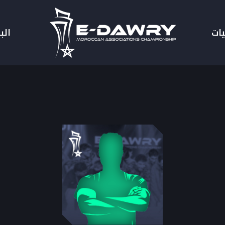
يات
الب