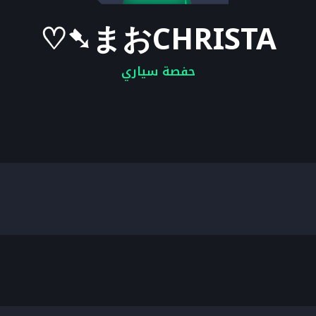
まおCHRISTA➷♡
حفصة سياري