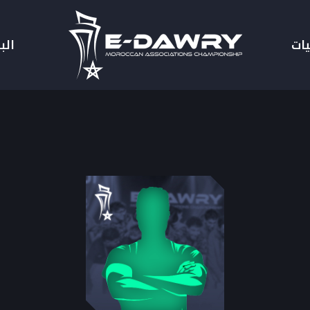
يات
الب