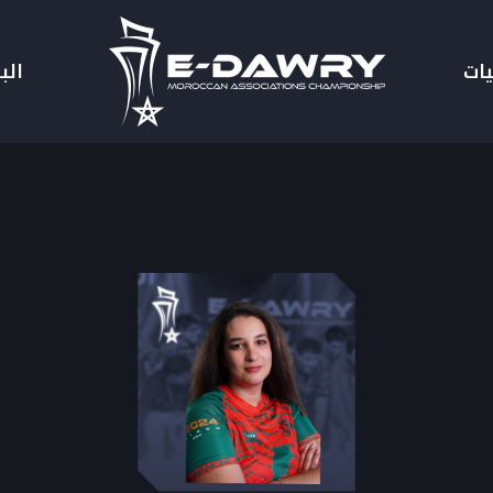
يات
الب