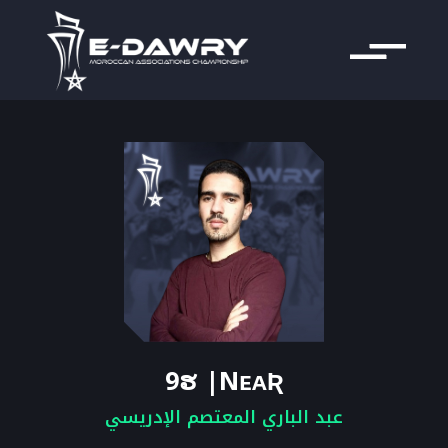
9ຮ |NᴇᴀƦ
عبد الباري المعتصم الإدريسي