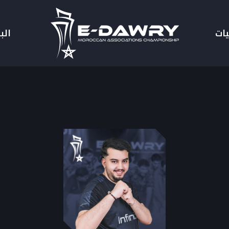
يات
الب