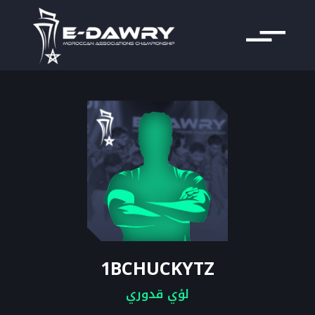
1BCHUCKYTZ
لؤي قدوري