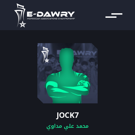
JOCK7
محمد علي مداوي