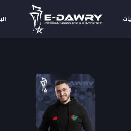
يات
الب