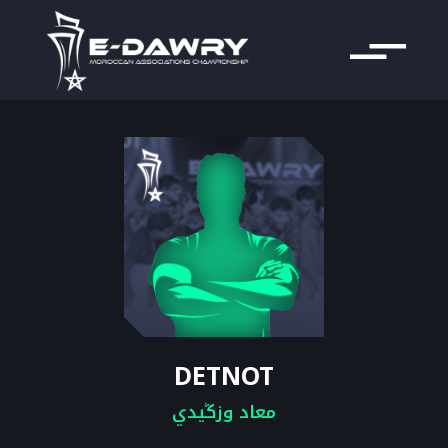
DETNOT
معاد وزݣيدي