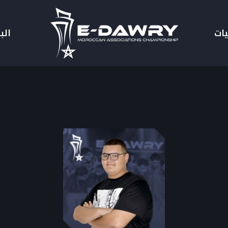
يات
الب