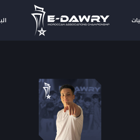
يات
الب