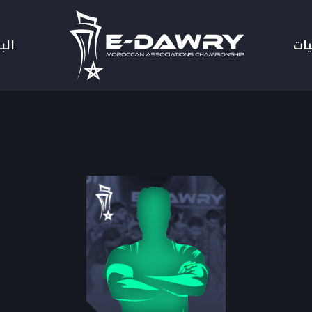
يات
الب