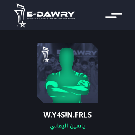
W.Y4S!N.FRLS
ياسين اليماني