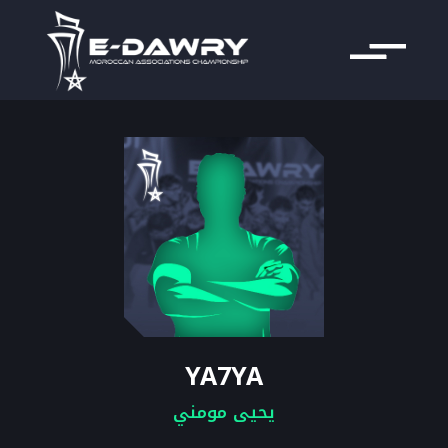
YA7YA
يحيى مومني