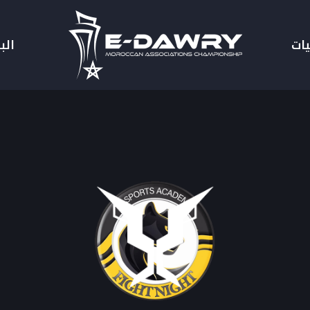
يات
الب